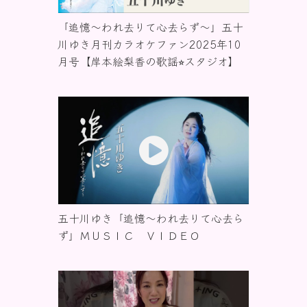
お知らせ
「追憶〜われ去りて心去らず〜」五十
川ゆき月刊カラオケファン2025年10
月号【岸本絵梨香の歌謡⭐︎スタジオ】
五十川ゆき「追憶～われ去りて心去ら
ず」ＭＵＳＩＣ ＶＩＤＥＯ