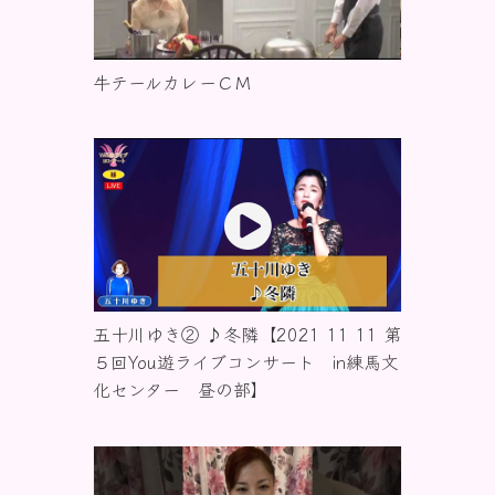
牛テールカレーＣＭ
五十川ゆき② ♪冬隣【2021 11 11 第
５回You遊ライブコンサート in練馬文
化センター 昼の部】