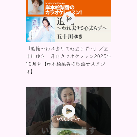
「追憶〜われ去りて心去らず〜」／五
十川ゆき 月刊カラオケファン2025年
10月号【岸本絵梨香の歌謡☆スタジ
オ】