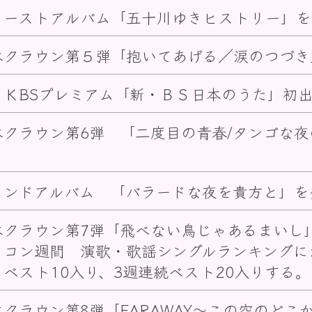
ァーストアルバム「五十川ゆきヒストリー」を
本クラウン第５弾「抱いてあげる／涙のつづき
ＨＫBSプレミアム「新・ＢＳ日本のうた」初
本クラウン第6弾 「二度目の青春/タンゴな
。
カンドアルバム 「バラードな夜を貴方と」を
本クラウン第7弾「飛べない鳥じゃあるまいし
リコン週間 演歌・歌謡シングルランキングに
 ベスト10入り、3週連続ベスト20入りする。
本クラウン第8弾「FARAWAY～この空のどこ