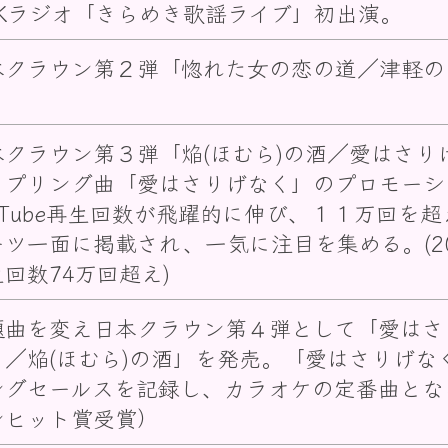
HKラジオ「きらめき歌謡ライブ」初出演。
本クラウン第２弾「惚れた女の恋の道／津軽の
。
本クラウン第３弾「焔(ほむら)の酒／愛はさり
ップリング曲「愛はさりげなく」のプロモーシ
ouTube再生回数が飛躍的に伸び、１１万回を
ーツ一面に掲載され、一気に注目を集める。(20
回数74万回超え)
題曲を変え日本クラウン第４弾として「愛はさ
ド／焔(ほむら)の酒」を発売。「愛はさりげな
ングセールスを記録し、カラオケの定番曲とな
ンヒット賞受賞）