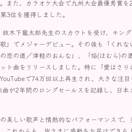
。また、カラオケ大会で九州大会最優秀賞を
第3位を獲得しました。
家・故木下龍太郎先生のスカウトを受け、キン
歌」でメジャーデビュー。その後も「くれな
の恋の道／津軽のおんな」、「焔(ほむら)の
ット曲をリリースしました。特に「愛はさり
YouTubeで74万回以上再生され、大きな注
の楽曲が2年間のロングセールスを記録し、日本
の美しい歌声と情熱的なパフォーマンスで、
。これからも、皆さまに感動をお届けできる