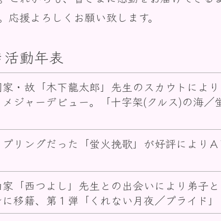
。応援よろしくお願い致します。
き活動年表
詞家・故「木下龍太郎」先生のスカウトにより
りメジャーデビュー。「十字架(クルス)の海／
。
ップリングだった「蛍火挽歌」が好評によりＡ
。
曲家「西つよし」先生との出会いにより弟子と
ンに移籍、第１弾「くれない月夜／プライド」