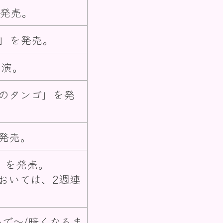
発売。
」を発売。
出演。
夜のタンゴ」を発
発売。
」を発売。
おいては、2週連
かで～/暗くなるま