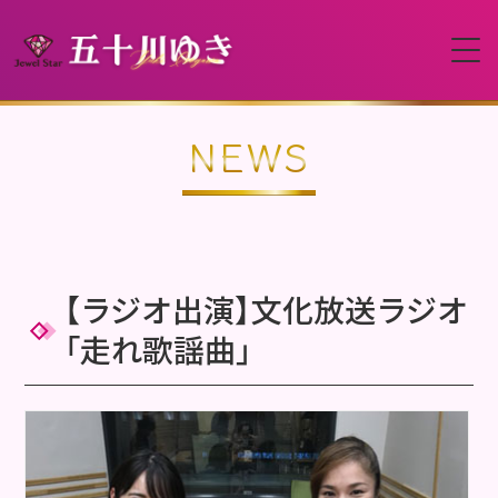
HOME
NEWS
プロフィール
イベント
【ラジオ出演】文化放送ラジオ
「走れ歌謡曲」
動画
ディスコグラフィー