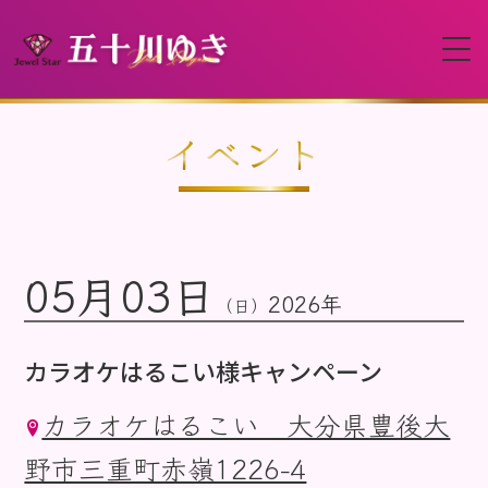
HOME
イベント
プロフィール
05月03日
イベント
2026年
（日）
動画
カラオケはるこい様キャンペーン
カラオケはるこい 大分県豊後大
ディスコグラフィー
野市三重町赤嶺1226-4