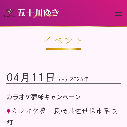
HOME
イベント
プロフィール
04月11日
イベント
2026年
（土）
動画
カラオケ夢様キャンペーン
カラオケ夢 長崎県佐世保市早岐
ディスコグラフィー
町