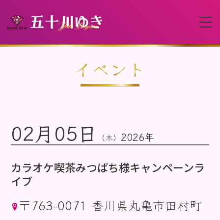
HOME
イベント
プロフィール
02月05日
イベント
2026年
（木）
動画
カラオケ喫茶みつばち様キャンペーンラ
イブ
ディスコグラフィー
〒763-0071 香川県丸亀市田村町