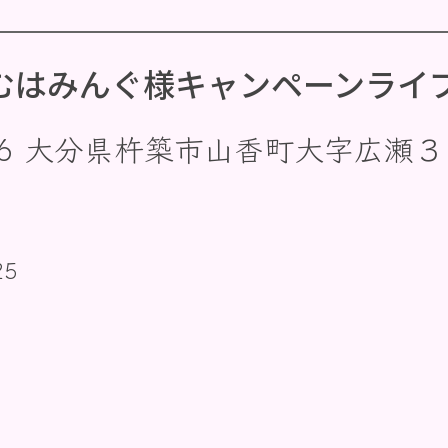
むはみんぐ様キャンペーンライ
306 大分県杵築市山香町大字広瀬３
25