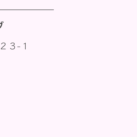
ブ
２３−１