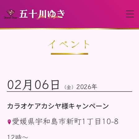
HOME
イベント
プロフィール
02月06日
イベント
2026年
（金）
動画
カラオケアカシヤ様キャンペーン
愛媛県宇和島市新町1丁目10-8
ディスコグラフィー
12時〜