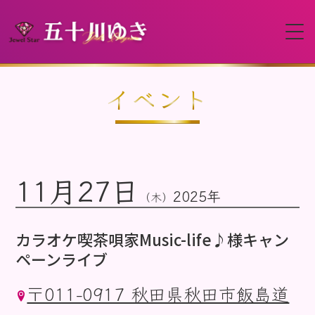
HOME
イベント
プロフィール
11月27日
イベント
2025年
（木）
動画
カラオケ喫茶唄家Music-life♪様キャン
ペーンライブ
ディスコグラフィー
〒011-0917 秋田県秋田市飯島道