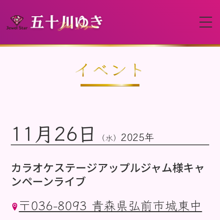
HOME
イベント
プロフィール
11月26日
イベント
2025年
（水）
動画
カラオケステージアップルジャム様キャ
ンペーンライブ
ディスコグラフィー
〒036-8093 青森県弘前市城東中