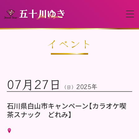
HOME
イベント
プロフィール
07月27日
イベント
2025年
（日）
動画
石川県白山市キャンペーン【カラオケ喫
茶スナック どれみ】
ディスコグラフィー