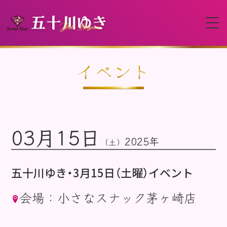
HOME
イベント
プロフィール
03月15日
イベント
2025年
（土）
動画
五十川ゆき・3月15日（土曜）イベント
会場：小さなスナック茅ヶ崎店
ディスコグラフィー