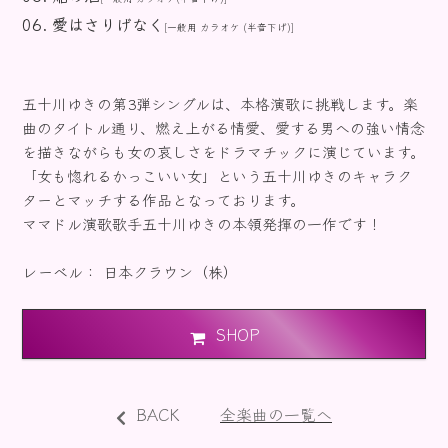
愛はさりげなく
[一般用 カラオケ (半音下げ)]
五十川ゆきの第3弾シングルは、本格演歌に挑戦します。楽
曲のタイトル通り、燃え上がる情愛、愛する男への強い情念
を描きながらも女の哀しさをドラマチックに演じています。
「女も惚れるかっこいい女」という五十川ゆきのキャラク
ターとマッチする作品となっております。
ママドル演歌歌手五十川ゆきの本領発揮の一作です！
レーベル： 日本クラウン（株）
SHOP
BACK
全楽曲の一覧へ