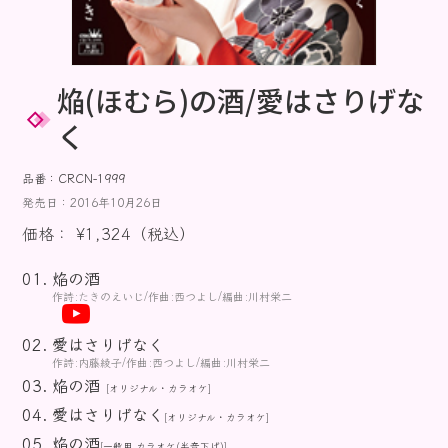
お知らせ
焔(ほむら)の酒/愛はさりげな
く
品番：CRCN-1999
発売日：2016年10月26日
価格： ¥1,324（税込）
焔の酒
作詩:たきのえいじ/作曲:西つよし/編曲:川村栄二
愛はさりげなく
作詩:内藤綾子/作曲:西つよし/編曲:川村栄二
焔の酒
[オリジナル・カラオケ]
愛はさりげなく
[オリジナル・カラオケ]
焔の酒
[一般用 カラオケ(半音下げ)]