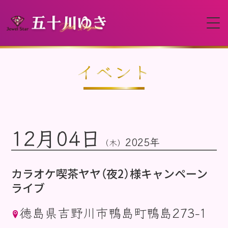
HOME
イベント
プロフィール
12月04日
イベント
2025年
（木）
動画
カラオケ喫茶ヤヤ（夜2）様キャンペーン
ライブ
ディスコグラフィー
徳島県吉野川市鴨島町鴨島273-1