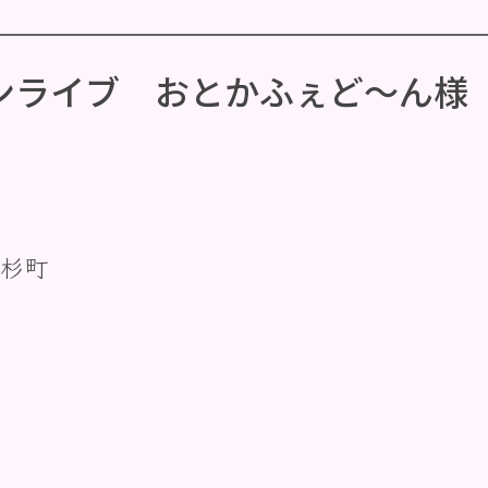
ンライブ おとかふぇど〜ん様
杉町